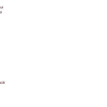
ui
oi
ili