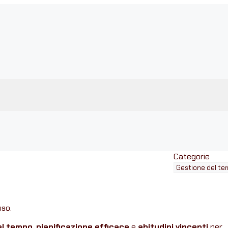
Categorie
sso.
el tempo
,
pianificazione efficace
e
abitudini vincenti
per