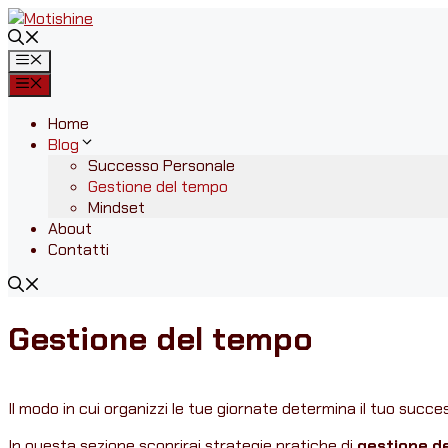
Vai
al
contenuto
Menu
Menu
Home
Blog
Successo Personale
Gestione del tempo
Mindset
About
Contatti
Gestione del tempo
Il modo in cui organizzi le tue giornate determina il tuo succe
In questa sezione scoprirai strategie pratiche di
gestione d